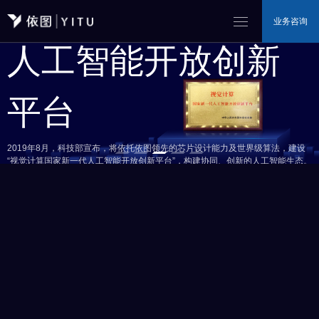
绩，依图三次斩获该项竞赛冠军。
Challenge), YITU Tech won the championship in Behavioural Recognition.
依图科技勇夺世界冠军
展和应用普及提供高性能、高密度和通用的算力，满足云端数据中心、边缘计算
拓展人工智能新疆界
和物联网不断增长的智能计算需求。
业务咨询
承建国家新一代
--In Behavioural Recognition, YITU won another championship.
人工智能开放创新
平台
天问-以视觉为中心的多模态大模型
Behaviour Recognition Algorithm Wins Another Title
2019年8月，科技部宣布，将依托依图领先的芯片设计能力及世界级算法，建设
拓展人工智能新疆界
“视觉计算国家新一代人工智能开放创新平台”，构建协同、创新的人工智能生态。
了解更多
In the core track of Large-scale Human-centric Video Analysis in Complex
Events, organised by international authority ACM MM (ACM MM'20 Grand
依图科技致力于全面解决机器看、听、理解和规划的根本问题，为人工智能的发
行业重磅首发，快速商业应用，已覆盖全国超100+客户
Challenge), YITU Tech won the championship in Behavioural Recognition.
展和应用普及提供高性能、高密度和通用的算力，满足云端数据中心、边缘计算
和物联网不断增长的智能计算需求。
，服务智慧城市、智慧交通、重大活动安保、重点区域防控、内容审核、一网统
--In Behavioural Recognition, YITU won another championship.
管等业务场景