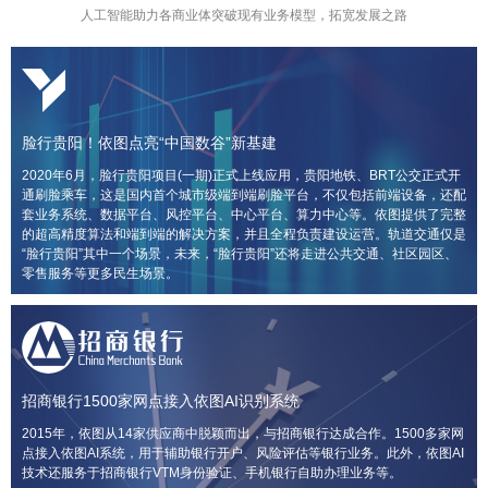
人工智能助力各商业体突破现有业务模型，拓宽发展之路
脸行贵阳！依图点亮“中国数谷”新基建
2020年6月，脸行贵阳项目(一期)正式上线应用，贵阳地铁、BRT公交正式开
通刷脸乘车，这是国内首个城市级端到端刷脸平台，不仅包括前端设备，还配
套业务系统、数据平台、风控平台、中心平台、算力中心等。依图提供了完整
的超高精度算法和端到端的解决方案，并且全程负责建设运营。轨道交通仅是
“脸行贵阳”其中一个场景，未来，“脸行贵阳”还将走进公共交通、社区园区、
零售服务等更多民生场景。
招商银行1500家网点接入依图AI识别系统
2015年，依图从14家供应商中脱颖而出，与招商银行达成合作。1500多家网
点接入依图AI系统，用于辅助银行开户、风险评估等银行业务。此外，依图AI
技术还服务于招商银行VTM身份验证、手机银行自助办理业务等。