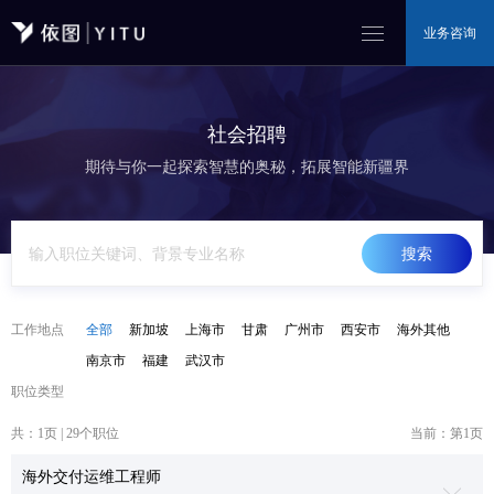
业务咨询
社会招聘
期待与你一起探索智慧的奥秘，拓展智能新疆界
搜索
工作地点
全部
新加坡
上海市
甘肃
广州市
西安市
海外其他
南京市
福建
武汉市
职位类型
共：
1
页 |
29
个职位
当前：第
1
页
海外交付运维工程师