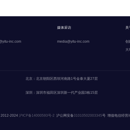
媒体采访
关
@yitu-inc.com
media@yitu-inc.com
创
大
北京：北京朝阳区西坝河南路1号金泰大厦27层
深圳：深圳市福田区深圳新一代产业园3栋15层
12-2024
沪ICP备14000593号-2
沪公网安备
31010502003345
号 增值电信经营许