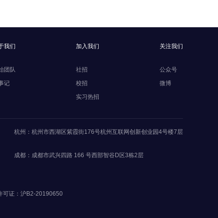
于我们
加入我们
关注我们
始团队
社招
公众号
事记
校招
微博
实习热招
杭州：杭州市西湖区紫霞街176号杭州互联网创新创业园4号楼7层
成都：成都市武兴四路 166 号西部智谷D区3栋2层
可证：沪B2-20190650