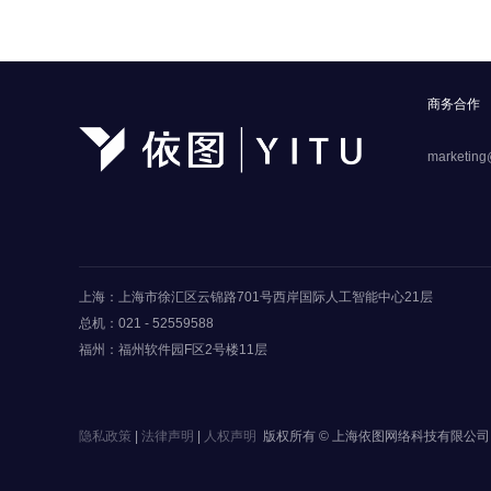
商务合作
marketing
上海：上海市徐汇区云锦路701号西岸国际人工智能中心21层
总机：021 - 52559588
福州：福州软件园F区2号楼11层
隐私政策
|
法律声明
|
人权声明
版权所有 © 上海依图网络科技有限公司 20