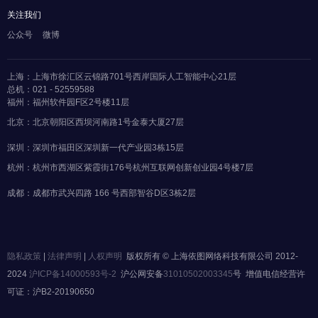
关注我们
公众号
微博
上海：上海市徐汇区云锦路701号西岸国际人工智能中心21层
总机：021 - 52559588
福州：福州软件园F区2号楼11层
北京：北京朝阳区西坝河南路1号金泰大厦27层
深圳：深圳市福田区深圳新一代产业园3栋15层
杭州：杭州市西湖区紫霞街176号杭州互联网创新创业园4号楼7层
成都：成都市武兴四路 166 号西部智谷D区3栋2层
隐私政策
|
法律声明
|
人权声明
版权所有 © 上海依图网络科技有限公司 2012-
2024
沪ICP备14000593号-2
沪公网安备
31010502003345
号 增值电信经营许
可证：沪B2-20190650