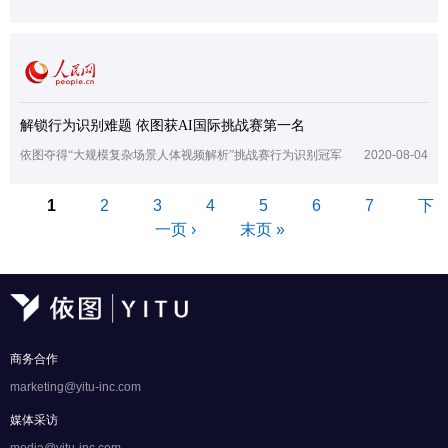
解锁行为识别难题 依图获AI国际挑战赛第一名
依图夺得“大规模复杂场景人体视频解析”挑战赛行为识别冠军
2020-08-04
页面
1
2
3
4
5
6
7
下
一页 ›
末页 »
商务合作
marketing@yitu-inc.com
媒体采访