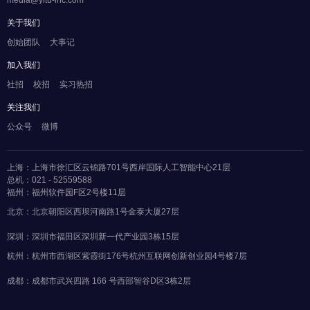
media@yitu-inc.com
关于我们
创始团队
大事记
加入我们
社招
校招
实习热招
关注我们
公众号
微博
上海：上海市徐汇区云锦路701号西岸国际人工智能中心21层
总机：021 - 52559588
福州：福州软件园F区2号楼11层
北京：北京朝阳区西坝河南路1号金泰大厦27层
深圳：深圳市福田区深圳新一代产业园3栋15层
杭州：杭州市西湖区紫霞街176号杭州互联网创新创业园4号楼7层
成都：成都市武兴四路 166 号西部智谷D区3栋2层