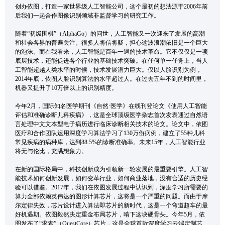
创办依图，打造一家世界级人工智能公司，这个最初的想法源于2006年前
后我们一起合作图像识别领域非监督学习的研究工作。
随着“初级围棋”（AlphaGo）的问世，人工智能又一次迎来了发展的高潮
和社会各界的普遍关注。很多人将信将疑，担心这波浪潮依旧是一个巨大
的泡沫。而在我看来，人工智能是百年一遇的技术革命。它不仅仅是一项
底层技术，还能促进各个行业的基础技术突破。在任何单一任务上，当人
工智能超越人类水平的时候，技术发展潜力巨大。仅以人脸识别为例，
2014年底，依图人脸识别算法的水平超过人。在过去五年不到的时间里，
机器又提升了10万倍以上的识别精度。
今年2月，国际知名医学期刊《自然·医学》在线刊登论文《使用人工智能
评估和准确诊断儿科疾病》，这是全球顶级医学杂志首次发表通过自然语
言处理中文文本型电子病历进行临床诊断相关技术的论文。论文中，依图
医疗和合作团队运用深度学习算法学习了130万份病例，建立了55种儿科
常见疾病的病种库，达到88.5%的诊断准确率。未来15年，人工智能行业
将无与伦比，充满想象力。
在新的国际格局中，科技创新成为引领新一轮发展的最重要引擎。人工智
能技术如何创新发展，如何变革行业，如何商业落地，没有合适的历史经
验可以借鉴。2017年，我们在依图发展过程中认识到，深度学习所需要的
算力全部依赖英伟达的图形计算芯片，这将是一个严重的问题。而由于摩
尔定律失效，芯片设计进入算法即芯片的新时代，这是一个弯道超车的最
好机遇期。依图毅然决定重金布局芯片，啃下这块硬骨头。今年5月，依
图发布了“求索”（QuestCore）芯片，这是全球首款深度学习云端定制芯