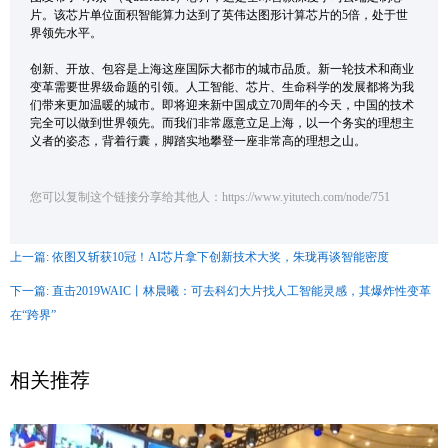
片。该芯片单位面积智能算力达到了英伟达图形计算芯片的5倍，处于世
界领先水平。
创新、开放、包容是上海这座国际大都市的城市品质。新一轮技术和商业
变革需要世界级命题的引领。人工智能、芯片、生命科学的发展都将为我
们带来更加温暖的城市。即将迎来新中国成立70周年的今天，中国的技术
完全可以做到世界领先。而我们非常愿意立足上海，以一个务实的理想主
义者的姿态，背着行囊，脚踏实地攀登一座非常高的理想之山。
您可以复制这个链接分享给其他人：https://www.yitutech.com/node/751
上一篇: 依图又斩获10冠！AI芯片拿下创新技术大奖，朱珑再谈智能密度
下一篇: 直击2019WAIC丨林晨曦：可去科幻大片找人工智能灵感，其爆炸性变革
在“跨界”
相关推荐