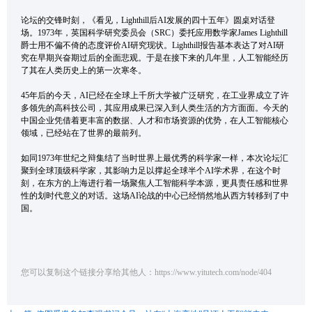
论坛的交锋时刻，《看见，Lighthill后AI发展的四十五年》圆桌对话登
场。1973年，英国科学研究委员会（SRC）委托应用数学家James Lighthill
爵士用不偏不倚的态度评价AI研究现状。Lighthill报告基本表达了对AI研
究在早期兴奋期过后的全面悲观。于是在接下来的几年里，人工智能经历
了其在人类历史上的第一次寒冬。
45年后的今天，AI已经在全球上千所大学被广泛研究，在工业界成立了许
多领先的高科技公司，其应用成果已深入到人类生活的方方面面。今天的
中国企业凭借着更丰富的数据、人才和市场资源的优势，在人工智能核心
领域，已经站在了世界的最前列。
如同1973年世纪之辩集结了当时世界上最优秀的科学家一样，本次论坛汇
聚到全球顶级科学家，其影响力足以撑起全球半个AI学术界，在这个时
刻，在东方的上海进行着一场聚焦人工智能科学本源，更具责任感和世界
性的划时代意义的对话。这场AI论战的中心已经悄然地从西方转移到了中
国。
您可以复制这个链接分享给其他人：https://www.yitutech.com/node/404