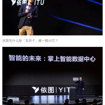
依图凭什么敢「卖房子」赌一颗AI芯？