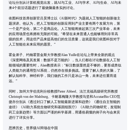
论坛分别从计算机视觉出发，就AI与工业、AI与学术、AI与生命、AI与未
来4个前沿话题进行了最烧脑最务实的讨论。
依图科技首席创新官吕昊博士以《AI新时代》为题就人工智能的创新做主
题演讲。他认为，把人工智能的创新应用到产业主要有两个发展方向，第
一个是产业化，第二个是商品化。人工智能将掀起第三次产业革命，未来
的应用场景也将拥有无限的可能。“希望在未来普通人也能够用到非常高
级的技术，用这些产品来提高他们的生活质量，这就是我们依图科技对于
人工智能在未来应用的愿景。”
霍金弟子、约翰霍普金斯大学教授Alan Yuille在论坛上带来全新的观点
《深度网络及其发展：数据不是万能的》，当人们都在讨论数据在人工智
能领域的重要性时，Alan教授表示：“标注数据显然是不够的，要形成类似
人类能力的通用型AI系统，仍然存在很多挑战。需要了解人类的大脑，了
解认知科学、神经科学，我们做的工作只是冰山一角，未来还任重而道
远。”
同时，加州大学伯克利分校教授Pieter Abbeel、法兰克福高级研究所教授
Christoph von der Malsburg、卡耐基梅隆大学教授马坚和AccutarBio CEO范
捷亦分别从《透过封口了解人工智能最新进展和趋势》《通往自主智能的
途径》《AI助力系统生物研究和基因组医疗》《AI助力药物研究，发现制
药工业新趋势》等方面以严谨的科学基调，用通俗易懂的例子向与会来宾
进行了详实分享。
思辨历史，世界级AI辩场在中国